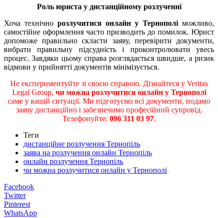
Роль юриста у дистанційному розлученні
Хоча технічно
розлучитися онлайн у Тернополі
можливо,
самостійне оформлення часто призводить до помилок. Юрист
допоможе правильно скласти заяву, перевірити документи,
вибрати правильну підсудність і проконтролювати увесь
процес. Завдяки цьому справа розглядається швидше, а ризик
відмови у прийнятті документів мінімізується.
Не експериментуйте зі своєю справою. Дізнайтеся у Veritas
Legal Group,
чи можна розлучитися онлайн у Тернополі
саме у вашій ситуації. Ми підготуємо всі документи, подамо
заяву дистанційно і забезпечимо професійний супровід.
Телефонуйте:
096 311 03 97
.
Теги
дистанційне розлучення Тернопіль
заява на розлучення онлайн Тернопіль
онлайн розлучення Тернопіль
чи можна розлучитися онлайн у Тернополі
Facebook
Twitter
Pinterest
WhatsApp