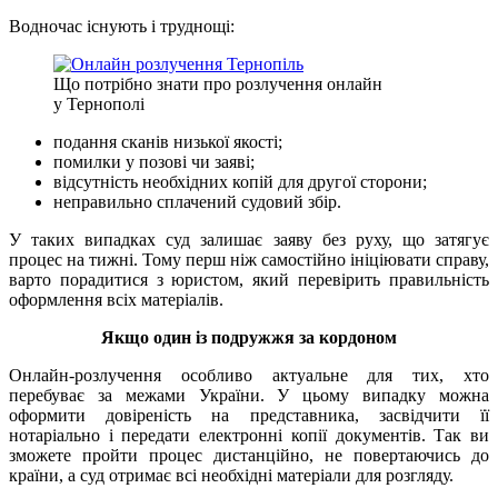
Водночас існують і труднощі:
Що потрібно знати про розлучення онлайн
у Тернополі
подання сканів низької якості;
помилки у позові чи заяві;
відсутність необхідних копій для другої сторони;
неправильно сплачений судовий збір.
У таких випадках суд залишає заяву без руху, що затягує
процес на тижні. Тому перш ніж самостійно ініціювати справу,
варто порадитися з юристом, який перевірить правильність
оформлення всіх матеріалів.
Якщо один із подружжя за кордоном
Онлайн-розлучення особливо актуальне для тих, хто
перебуває за межами України. У цьому випадку можна
оформити довіреність на представника, засвідчити її
нотаріально і передати електронні копії документів. Так ви
зможете пройти процес дистанційно, не повертаючись до
країни, а суд отримає всі необхідні матеріали для розгляду.