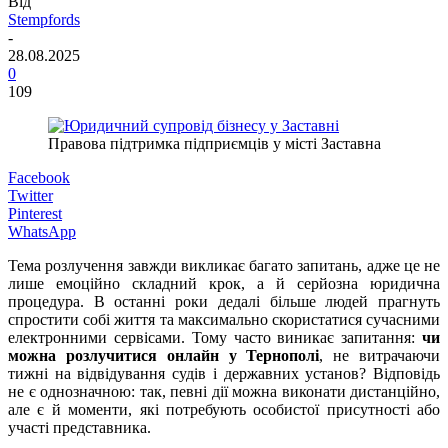
Від
Stempfords
-
28.08.2025
0
109
Правова підтримка підприємців у місті Заставна
Facebook
Twitter
Pinterest
WhatsApp
Тема розлучення завжди викликає багато запитань, адже це не
лише емоційно складний крок, а й серйозна юридична
процедура. В останні роки дедалі більше людей прагнуть
спростити собі життя та максимально скористатися сучасними
електронними сервісами. Тому часто виникає запитання:
чи
можна розлучитися онлайн у Тернополі
, не витрачаючи
тижні на відвідування судів і державних установ? Відповідь
не є однозначною: так, певні дії можна виконати дистанційно,
але є й моменти, які потребують особистої присутності або
участі представника.