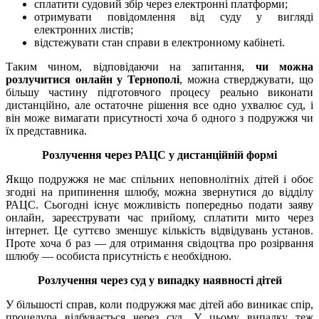
сплатити судовий збір через електронні платформи;
отримувати повідомлення від суду у вигляді
електронних листів;
відстежувати стан справи в електронному кабінеті.
Таким чином, відповідаючи на запитання,
чи можна
розлучитися онлайн у Тернополі
, можна стверджувати, що
більшу частину підготовчого процесу реально виконати
дистанційно, але остаточне рішення все одно ухвалює суд, і
він може вимагати присутності хоча б одного з подружжя чи
їх представника.
Розлучення через РАЦС у дистанційній формі
Якщо подружжя не має спільних неповнолітніх дітей і обоє
згодні на припинення шлюбу, можна звернутися до відділу
РАЦС. Сьогодні існує можливість попередньо подати заяву
онлайн, зареєструвати час прийому, сплатити мито через
інтернет. Це суттєво зменшує кількість відвідувань установ.
Проте хоча б раз — для отримання свідоцтва про розірвання
шлюбу — особиста присутність є необхідною.
Розлучення через суд у випадку наявності дітей
У більшості справ, коли подружжя має дітей або виникає спір,
процедура відбувається через суд. У цьому випадку теж