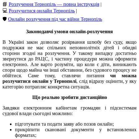
📘
Розлучення Тернопіль — повна інструкція
|
💻
Розлучитися онлайн Тернопіль
|
🛡️
Онлайн розлучення під час війни Тернопіль
Законодавчі умови онлайн-розлучення
В Україні закон дозволяє розірвання шлюбу без суду, якщо
подружжя не має спільних неповнолітніх дітей і обидві
сторони згодні на розлучення. У такому випадку достатньо
звернутися до РАЦС, і частину процедури можна оформити
електронно. Але варто розуміти, що коли є діти, виникають
спори щодо майна чи інші обставини, без судового процесу не
обійтися. Саме тому, ставлячи питання
чи можна
розлучитися онлайн у Тернополі
, слід відразу оцінити, у яку
категорію потрапляє конкретна ситуація.
Що реально зробити дистанційно
Завдяки електронним кабінетам громадян і підсистемам
судової влади сьогодні можливо:
підготувати та подати заяву або позов онлайн;
прикріпити скановані документи у встановлених
форматах;