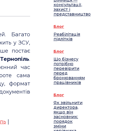
Вінниця —
консультації,
захист і
представництво
Блог
ей. Багато
Реабілітація
підлітків
жить у ЗСУ,
іше постає
Блог
Тернопіль
.
Що бізнесу
потрібно
оєнний час
перевірити
перед
роте сама
бронюванням
працівників
ду, формат
документів
Блог
Як звільнити
директора,
якщо він
засновник:
ль
|
порядок
зміни
керівника