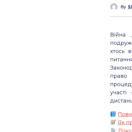
By
S
Війна 
подружн
хтось 
питанн
Законо
право 
процед
участі
дистанц
Повн
Як п
Доку