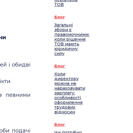
ТОВ
Блог
Загальні
збори є
правомочними:
ни
коли рішення
ТОВ мають
юридичну
силу
й і обидві
Блог
Коли
директору
кти.
можна не
нараховувати
зарплату:
 з певними
особливості
оформлення
трудових
відносин
Блог
соби подачі
Чи потрібно