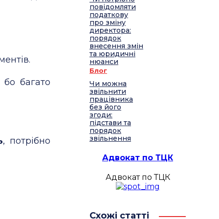
повідомляти
податкову
про зміну
директора:
порядок
внесення змін
та юридичні
ментів.
нюанси
Блог
 бо багато
Чи можна
звільнити
працівника
без його
згоди:
підстави та
порядок
звільнення
ь
, потрібно
Адвокат по ТЦК
Адвокат по ТЦК
Схожі статті