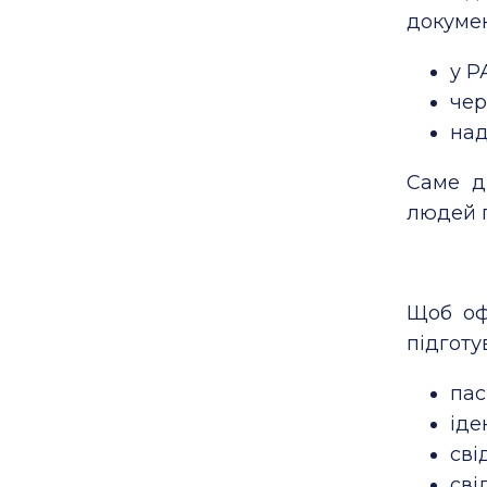
докумен
у Р
чер
над
Саме д
людей п
Щоб о
підготу
пас
іде
сві
сві