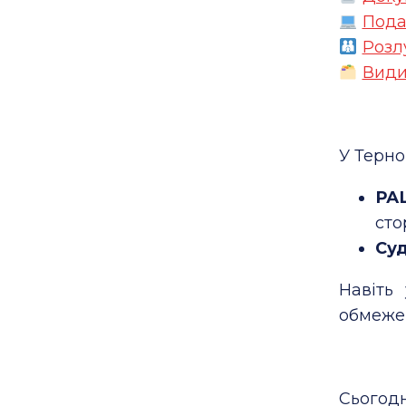
Пода
Розл
Види
У Терно
РА
сто
Су
Навіть
обмеже
Сьогодн