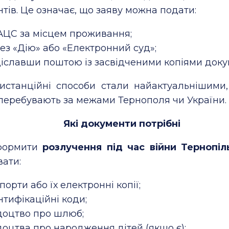
тів. Це означає, що заяву можна подати:
АЦС за місцем проживання;
ез «Дію» або «Електронний суд»;
іславши поштою із засвідченими копіями доку
истанційні способи стали найактуальнішими,
еребувають за межами Тернополя чи України.
Які документи потрібні
формити
розлучення під час війни Тернопіл
вати:
порти або їх електронні копії;
нтифікаційні коди;
доцтво про шлюб;
доцтва про народження дітей (якщо є);