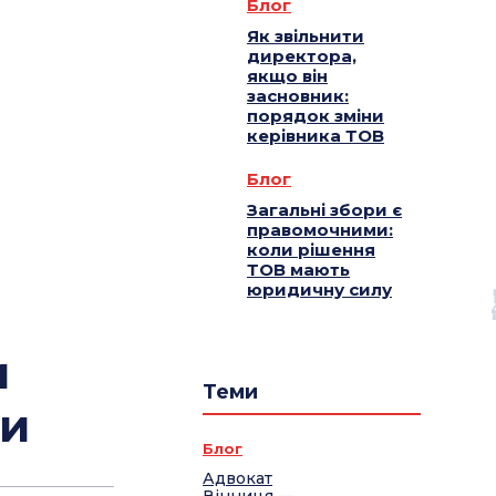
Блог
Як звільнити
директора,
якщо він
засновник:
порядок зміни
керівника ТОВ
Блог
Загальні збори є
правомочними:
коли рішення
ТОВ мають
юридичну силу
и
Теми
ти
Блог
Адвокат