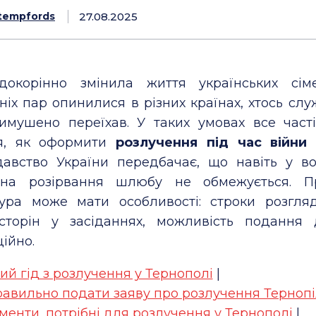
27.08.2025
tempfords
докорінно змінила життя українських сім
іх пар опинилися в різних країнах, хтось слу
вимушено переїхав. У таких умовах все част
я, як оформити
розлучення під час війни 
давство України передбачає, що навіть у в
на розірвання шлюбу не обмежується. П
ура може мати особливості: строки розгля
 сторін у засіданнях, можливість подання 
ійно.
ий гід з розлучення у Тернополі
|
равильно подати заяву про розлучення Тернопі
менти, потрібні для розлучення у Тернополі
|