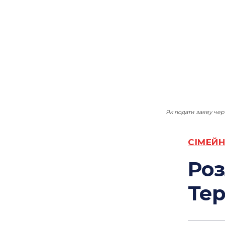
Як подати заяву чер
СІМЕЙН
Роз
Тер