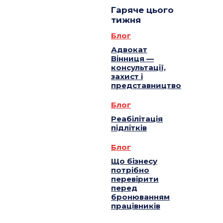
Гаряче цього
тижня
Блог
Адвокат
Вінниця —
консультації,
захист і
представництво
Блог
Реабілітація
підлітків
Блог
Що бізнесу
потрібно
перевірити
перед
бронюванням
працівників