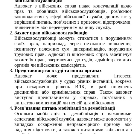
військовослужбовцям
Адвокат з військових справ надає консультації щодо
прав та обов’язків військовослужбовців, роз’яснює
законодавство у сфері військової служби, допомагає у
вирішенні питань, пов’язаних з призовом, відстрочками,
звільненням або переведенням на іншу службу.
Захист прав військовослужбовців
Військовослужбовці можуть стикатися з порушенням
своїх прав, наприклад, через незаконне звільнення,
невиплату належних сум, дискримінацію, порушення
трудових прав. Адвокат із військових справ забезпечує
захист їх прав, звертаючись до судів, адміністративних
органів чи військових комісаріатів.
Представництво в суді та інших органах
Адвокат може представляти інтереси
військовослужбовців у судах різних інстанцій, зокрема
при оскарженні рішень ВЛК, в разі порушень
дисципліни або кримінальних справ. Також адвокат
виступає представником у справах, пов’язаних з
виплатою компенсацій чи пенсій для військових.
Розв’язання питань мобілізації та демобілізації
Оскільки мобілізація та демобілізація є важливими
аспектами військової служби, адвокат може допомогти у
випадках оскарження неправомірного призову або
надання відстрочки, а також з питаннями звільнення з