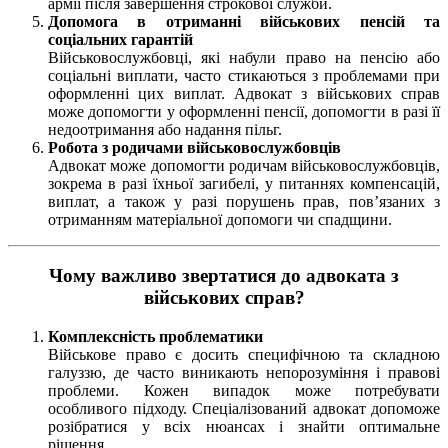
армії після завершення строкової служби.
Допомога в отриманні військових пенсій та
соціальних гарантій
Військовослужбовці, які набули право на пенсію або
соціальні виплати, часто стикаються з проблемами при
оформленні цих виплат. Адвокат з військових справ
може допомогти у оформленні пенсії, допомогти в разі її
недоотримання або надання пільг.
Робота з родичами військовослужбовців
Адвокат може допомогти родичам військовослужбовців,
зокрема в разі їхньої загибелі, у питаннях компенсацій,
виплат, а також у разі порушень прав, пов’язаних з
отриманням матеріальної допомоги чи спадщини.
Чому важливо звертатися до адвоката з
військових справ?
Комплексність проблематики
Військове право є досить специфічною та складною
галуззю, де часто виникають непорозуміння і правові
проблеми. Кожен випадок може потребувати
особливого підходу. Спеціалізований адвокат допоможе
розібратися у всіх нюансах і знайти оптимальне
рішення.