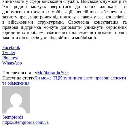
виникають у сфері військової служби. Військовослужбовці та
їхні родичі можуть звертатися до таких адвокатів за
допомогою в питаннях мобілізації, пенсійного забезпечення,
захисту прав, відстрочок від призову, а також у разі конфліктів
з військовими структурами. Своєчасна консультація та
правова підтримка можуть допомогти уникнути серйозних
юридичних проблем, забезпечити належне дотримання прав і
законних інтересів у період війни та мобілізації.
Facebook
Twitter
Pinterest
WhatsApp
Попередня стаття
Мобілізація 50 +
Наступна стаття
Чи може ТЦК зупинити авто: правові аспекти
та обмеження
Stempfords
https://stempfords.com.ua