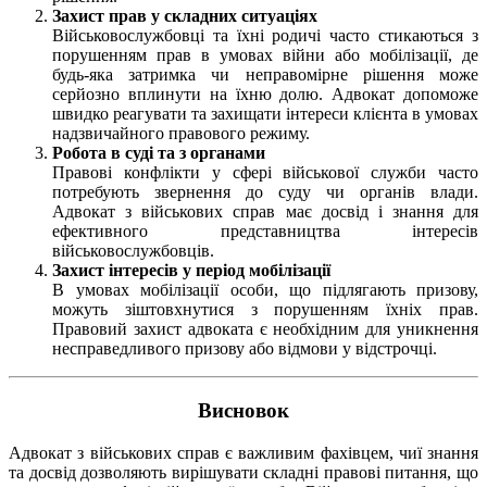
Захист прав у складних ситуаціях
Військовослужбовці та їхні родичі часто стикаються з
порушенням прав в умовах війни або мобілізації, де
будь-яка затримка чи неправомірне рішення може
серйозно вплинути на їхню долю. Адвокат допоможе
швидко реагувати та захищати інтереси клієнта в умовах
надзвичайного правового режиму.
Робота в суді та з органами
Правові конфлікти у сфері військової служби часто
потребують звернення до суду чи органів влади.
Адвокат з військових справ має досвід і знання для
ефективного представництва інтересів
військовослужбовців.
Захист інтересів у період мобілізації
В умовах мобілізації особи, що підлягають призову,
можуть зіштовхнутися з порушенням їхніх прав.
Правовий захист адвоката є необхідним для уникнення
несправедливого призову або відмови у відстрочці.
Висновок
Адвокат з військових справ є важливим фахівцем, чиї знання
та досвід дозволяють вирішувати складні правові питання, що