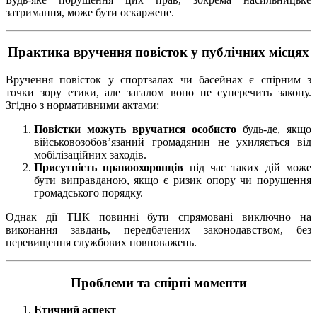
затримання, може бути оскаржене.
Практика вручення повісток у публічних місцях
Вручення повісток у спортзалах чи басейнах є спірним з
точки зору етики, але загалом воно не суперечить закону.
Згідно з нормативними актами:
Повістки можуть вручатися особисто
будь-де, якщо
військовозобов’язаний громадянин не ухиляється від
мобілізаційних заходів.
Присутність правоохоронців
під час таких дій може
бути виправданою, якщо є ризик опору чи порушення
громадського порядку.
Однак дії ТЦК повинні бути спрямовані виключно на
виконання завдань, передбачених законодавством, без
перевищення службових повноважень.
Проблеми та спірні моменти
Етичний аспект