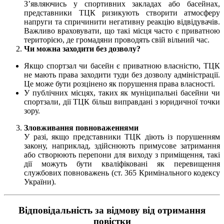
З’являючись у спортивних закладах або басейнах,
представники ТЦК ризикують створити атмосферу
напруги та спричинити негативну реакцію відвідувачів.
Важливо враховувати, що такі місця часто є приватною
територією, де громадяни проводять свій вільний час.
Чи можна заходити без дозволу?
Якщо спортзал чи басейн є приватною власністю, ТЦК
не мають права заходити туди без дозволу адміністрації.
Це може бути розцінено як порушення права власності.
У публічних місцях, таких як муніципальні басейни чи
спортзали, дії ТЦК більш виправдані з юридичної точки
зору.
Зловживання повноваженнями
У разі, якщо представники ТЦК діють із порушенням
закону, наприклад, здійснюють примусове затримання
або створюють перепони для виходу з приміщення, такі
дії можуть бути кваліфіковані як перевищення
службових повноважень (ст. 365 Кримінального кодексу
України).
Відповідальність за відмову від отримання
повістки