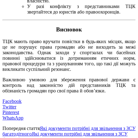
власністю.
У разі конфлікту з представниками ТЦК
звертайтеся до юристів або правоохоронців.
Висновок
ТЦК мають право вручати повістки в будь-яких місцях, якщо
це не порушує права громадян або не виходить за межі
законодавства. Однак заходи у спортзалах чи басейнах
повинні здійснюватися із дотриманням етичних норм,
правової процедури та з урахуванням того, що такі дії можуть
викликати суспільний резонанс.
Важливою умовою для збереження правової держави є
контроль над законністю дій представників ТЦК та
обізнаність громадян про свої права й обов’язки.
Facebook
Twitter
Pinterest
WhatsApp
Попередня стаття
Які документи потрібні для звільнення з ЗСУ
багатодітногоЯкі документи потрібні для звільнення з ЗСУ