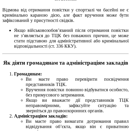
Відмова від отримання повістки у спортзалі чи басейні не є
кримінально караною дією, але факт вручення може бути
зафіксований у присутності свідків.
Якщо військовозобов’язаний після отримання повістки
не з’являється до ТЦК без поважних причин, це може
стати підставою для адміністративної або кримінальної
відповідальності (ст. 336 ККУ).
Як діяти громадянам та адміністраціям закладів
Громадянам:
Ви маєте право перевірити посвідчення
представників ТЦК.
Вручення повістки повинно відбуватися особисто,
без примусового затримання.
Якщо ви вважаєте дії представників ТЦК
неправомірними, зафіксуйте ситуацію та
зверніться до правоохоронних органів.
Адміністраціям закладів:
Ви маєте право вимагати дотримання правил
відвідування об’єкта, якщо він є приватною