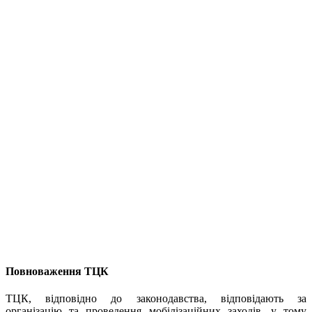
Повноваження ТЦК
ТЦК, відповідно до законодавства, відповідають за
організацію та проведення мобілізаційних заходів, у тому