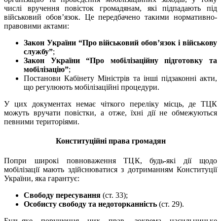
числі вручення повісток громадянам, які підпадають під
військовий обов’язок. Це передбачено такими нормативно-
правовими актами:
Закон України “Про військовий обов’язок і військову
службу”
;
Закон України “Про мобілізаційну підготовку та
мобілізацію”
;
Постанови Кабінету Міністрів та інші підзаконні акти,
що регулюють мобілізаційні процедури.
У цих документах немає чіткого переліку місць, де ТЦК
можуть вручати повістки, а отже, їхні дії не обмежуються
певними територіями.
Конституційні права громадян
Попри широкі повноваження ТЦК, будь-які дії щодо
мобілізації мають здійснюватися з дотриманням Конституції
України, яка гарантує:
Свободу пересування
(ст. 33);
Особисту свободу та недоторканність
(ст. 29).
Будь-яке порушення цих прав, зокрема насильницьке