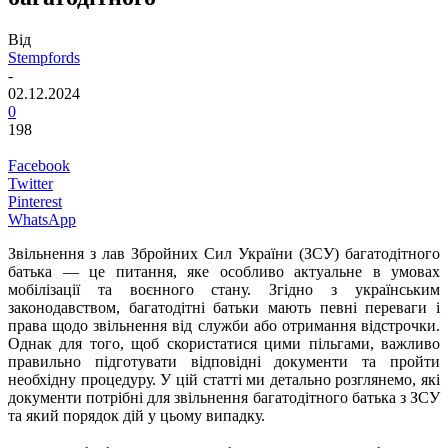
Від
Stempfords
-
02.12.2024
0
198
Facebook
Twitter
Pinterest
WhatsApp
Звільнення з лав Збройних Сил України (ЗСУ) багатодітного
батька — це питання, яке особливо актуальне в умовах
мобілізації та воєнного стану. Згідно з українським
законодавством, багатодітні батьки мають певні переваги і
права щодо звільнення від служби або отримання відстрочки.
Однак для того, щоб скористатися цими пільгами, важливо
правильно підготувати відповідні документи та пройти
необхідну процедуру. У цій статті ми детально розглянемо, які
документи потрібні для звільнення багатодітного батька з ЗСУ
та який порядок дій у цьому випадку.