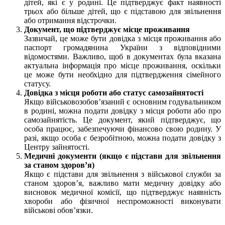
дітей, які є у родині. Це підтверджує факт наявності
трьох або більше дітей, що є підставою для звільнення
або отримання відстрочки.
Документ, що підтверджує місце проживання
Зазвичай, це може бути довідка з місця проживання або
паспорт громадянина України з відповідними
відомостями. Важливо, щоб в документах була вказана
актуальна інформація про місце проживання, оскільки
це може бути необхідно для підтвердження сімейного
статусу.
Довідка з місця роботи або статус самозайнятості
Якщо військовозобов’язаний є основним годувальником
в родині, можна подати довідку з місця роботи або про
самозайнятість. Це документ, який підтверджує, що
особа працює, забезпечуючи фінансово свою родину. У
разі, якщо особа є безробітною, можна подати довідку з
Центру зайнятості.
Медичні документи (якщо є підстави для звільнення
за станом здоров’я)
Якщо є підстави для звільнення з військової служби за
станом здоров’я, важливо мати медичну довідку або
висновок медичної комісії, що підтверджує наявність
хвороби або фізичної неспроможності виконувати
військові обов’язки.