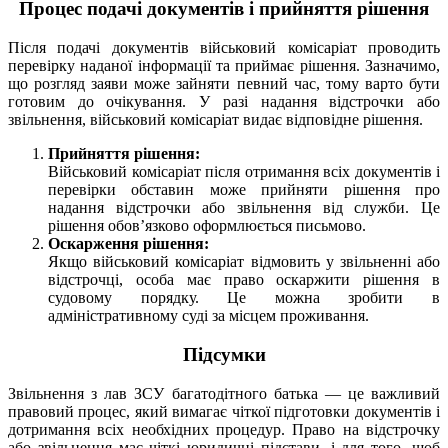
Процес подачі документів і прийняття рішення
Після подачі документів військовий комісаріат проводить
перевірку наданої інформації та приймає рішення. Зазначимо,
що розгляд заяви може зайняти певний час, тому варто бути
готовим до очікування. У разі надання відстрочки або
звільнення, військовий комісаріат видає відповідне рішення.
Прийняття рішення:
Військовий комісаріат після отримання всіх документів і
перевірки обставин може прийняти рішення про
надання відстрочки або звільнення від служби. Це
рішення обов’язково оформлюється письмово.
Оскарження рішення:
Якщо військовий комісаріат відмовить у звільненні або
відстрочці, особа має право оскаржити рішення в
судовому порядку. Це можна зробити в
адміністративному суді за місцем проживання.
Підсумки
Звільнення з лав ЗСУ багатодітного батька — це важливий
правовий процес, який вимагає чіткої підготовки документів і
дотримання всіх необхідних процедур. Право на відстрочку
або звільнення має чіткі юридичні підстави, і для того, щоб