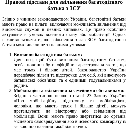
Правові підстави для звільнення багатодітного
батька з ЗСУ
Згідно з чинним законодавством України, багатодітні батьки
мають право на пільги, включаючи можливість звільнення від
військової служби в певних випадках. Це право особливо
актуальне в умовах воєнного стану або мобілізації. Однак
важливо зазначити, що звільнення з лав ЗСУ багатодітного
батька можливе лише за певними умовами.
Визнання багатодітним батьком:
Для того, щоб бути визнаним багатодітним батьком,
особа повинна бути офіційно зареєстрована як та, що
має трьох і більше дітей. Законодавство України
передбачає пільги та відстрочки для осіб, які виконують
батьківські обов’язки та є єдиними годувальниками у
родині.
Мобілізація та звільнення за сімейними обставинами:
Згідно з частиною першою статті 23 Закону України
«Про мобілізаційну підготовку та мобілізацію»,
чоловіки, що мають трьох і більше дітей, можуть
претендувати на відстрочку або звільнення від
мобілізації. Вони мають право звертатися до органів
місцевого самоврядування або військового комісаріату із
заявою про надання такої відстрочки.