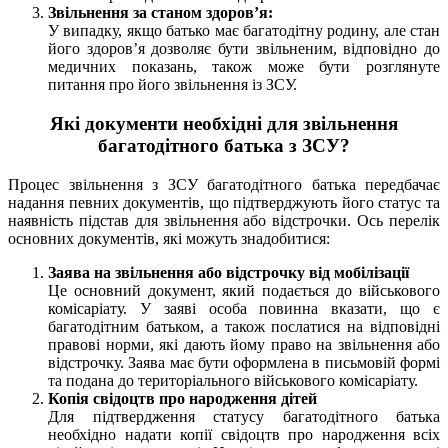
Звільнення за станом здоров’я:
У випадку, якщо батько має багатодітну родину, але стан
його здоров’я дозволяє бути звільненим, відповідно до
медичних показань, також може бути розглянуте
питання про його звільнення із ЗСУ.
Які документи необхідні для звільнення
багатодітного батька з ЗСУ?
Процес звільнення з ЗСУ багатодітного батька передбачає
надання певних документів, що підтверджують його статус та
наявність підстав для звільнення або відстрочки. Ось перелік
основних документів, які можуть знадобитися:
Заява на звільнення або відстрочку від мобілізації
Це основний документ, який подається до військового
комісаріату. У заяві особа повинна вказати, що є
багатодітним батьком, а також послатися на відповідні
правові норми, які дають йому право на звільнення або
відстрочку. Заява має бути оформлена в письмовій формі
та подана до територіального військового комісаріату.
Копія свідоцтв про народження дітей
Для підтвердження статусу багатодітного батька
необхідно надати копії свідоцтв про народження всіх