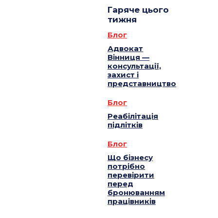
Гаряче цього
тижня
Блог
Адвокат
Вінниця —
консультації,
захист і
представництво
Блог
Реабілітація
підлітків
Блог
Що бізнесу
потрібно
перевірити
перед
бронюванням
працівників