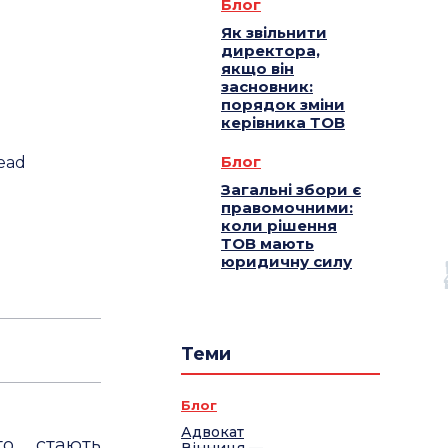
Блог
Як звільнити
директора,
якщо він
засновник:
порядок зміни
керівника ТОВ
Блог
ead
Загальні збори є
правомочними:
коли рішення
ТОВ мають
юридичну силу
Теми
Блог
Адвокат
сто стають