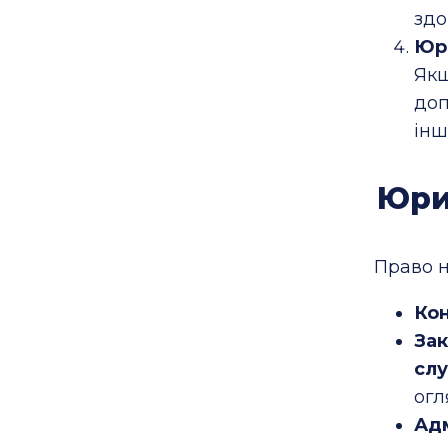
здо
Юр
Якщ
доп
інш
Юри
Право н
Кон
За
сл
огл
Ад