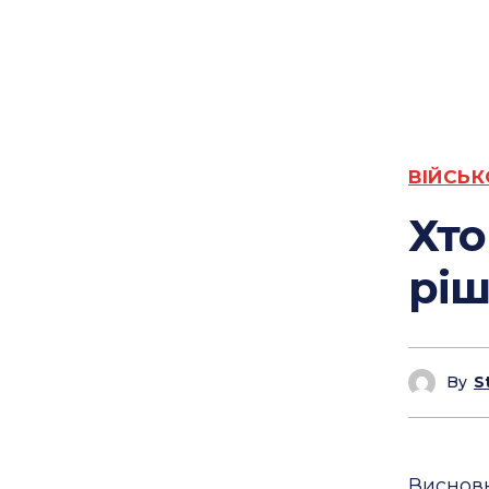
ВІЙСЬК
Хто
рі
By
S
Виснов