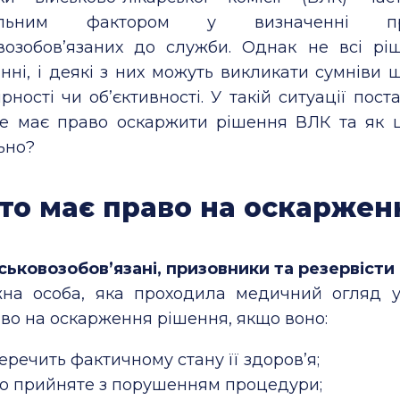
альним фактором у визначенні при
овозобов’язаних до служби. Однак не всі р
нні, і деякі з них можуть викликати сумніви 
рності чи об’єктивності. У такій ситуації пост
ме має право оскаржити рішення ВЛК та як 
ьно?
то має право на оскаржен
ськовозобов’язані, призовники та резервісти
на особа, яка проходила медичний огляд 
во на оскарження рішення, якщо воно:
еречить фактичному стану її здоров’я;
о прийняте з порушенням процедури;