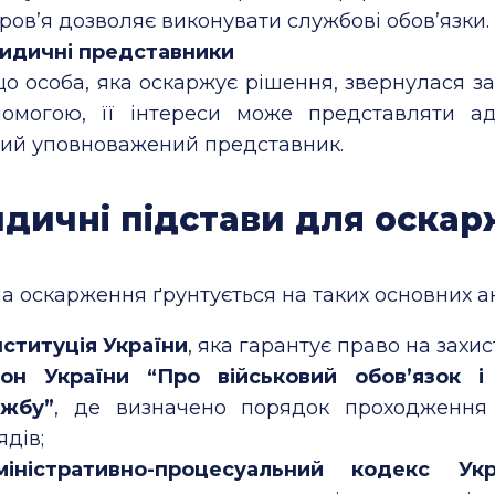
ров’я дозволяє виконувати службові обов’язки.
идичні представники
о особа, яка оскаржує рішення, звернулася з
омогою, її інтереси може представляти а
ий уповноважений представник.
дичні підстави для оска
а оскарження ґрунтується на таких основних ак
ституція України
, яка гарантує право на захис
кон України “Про військовий обов’язок і 
ужбу”
, де визначено порядок проходження
ядів;
міністративно-процесуальний кодекс Укр