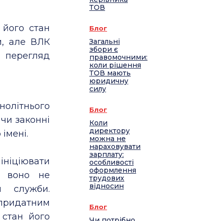
ТОВ
 його стан
Блог
и, але ВЛК
Загальні
збори є
и перегляд
правомочними:
коли рішення
ТОВ мають
юридичну
силу
олітнього
Блог
 чи законні
Коли
директору
імені.
можна не
нараховувати
зарплату:
ніціювати
особливості
оформлення
о воно не
трудових
відносин
и служби.
епридатним
Блог
 стан його
Чи потрібно