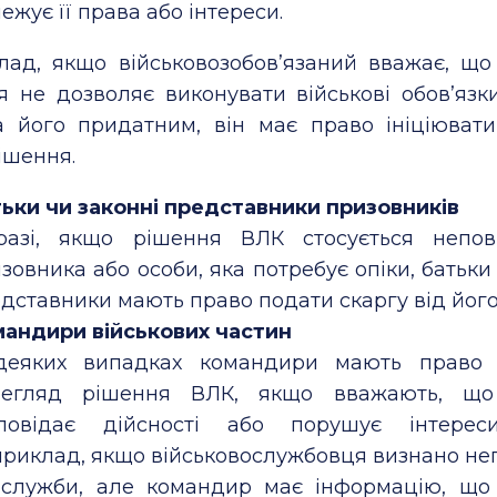
ежує її права або інтереси.
лад, якщо військовозобов’язаний вважає, що
я не дозволяє виконувати військові обов’язк
а його придатним, він має право ініціюват
ішення.
ьки чи законні представники призовників
разі, якщо рішення ВЛК стосується неповн
зовника або особи, яка потребує опіки, батьки
дставники мають право подати скаргу від його 
андири військових частин
деяких випадках командири мають право і
регляд рішення ВЛК, якщо вважають, щ
дповідає дійсності або порушує інтерес
риклад, якщо військовослужбовця визнано н
служби, але командир має інформацію, що