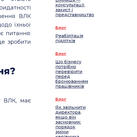
Вінниця —
консультації,
датності
захист і
представництво
ішення ВЛК
щодо їхньої
Блог
ає питання:
Реабілітація
підлітків
це зробити
Блог
Що бізнесу
потрібно
ня?
перевірити
перед
бронюванням
працівників
Блог
у ВЛК, має
Як звільнити
директора,
якщо він
засновник:
порядок
зміни
керівника