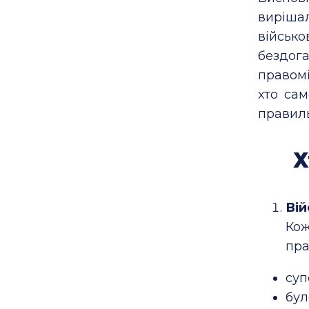
виріш
військ
бездога
правомі
хто са
правил
Х
Вій
Кож
пра
суп
бул