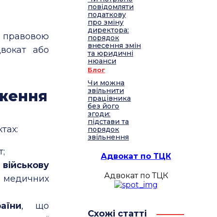
повідомляти
податкову
про зміну
директора:
а правовою
порядок
внесення змін
двокат або
та юридичні
нюанси
Блог
Чи можна
звільнити
рження
працівника
без його
згоди:
підстави та
тах:
порядок
звільнення
т;
Адвокат по ТЦК
військову
Адвокат по ТЦК
 медичних
аїни
, що
Схожі статті