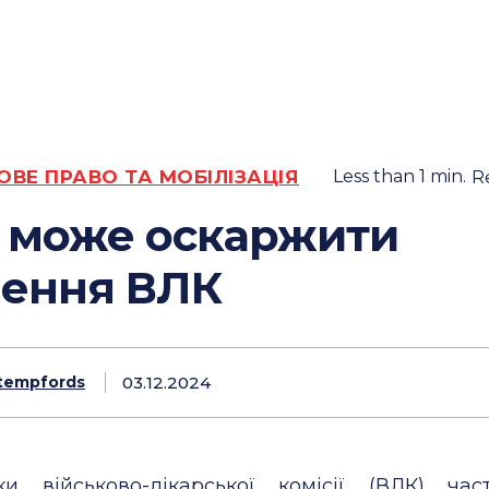
ОВЕ ПРАВО ТА МОБІЛІЗАЦІЯ
Less than 1
min.
R
 може оскаржити
шення ВЛК
03.12.2024
tempfords
ки військово-лікарської комісії (ВЛК) ча