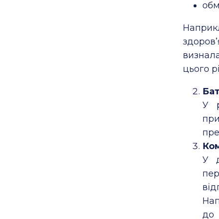
обм
Наприк
здоров’
визнал
цього р
Бат
У 
при
пре
Ком
У 
пе
ві
Нап
до 