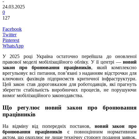
-
24.03.2025
0
127
Facebook
Twitter
Pinterest
WhatsApp
У 2025 році Україна остаточно перейшла до оновленої
правової моделі мобілізаційного обліку. У її центрі —
новий
закон про бронювання працівників
, який комплексно
врегульовує всі питання, пов’язані з наданням відстрочки для
ключових фахівців підприємств критичної інфраструктури.
Цей закон став дороговказом для роботодавців, які прагнуть
зберегти стабільність виробничих процесів, не порушуючи
вимог мобілізаційного законодавства.
Що регулює новий закон про бронювання
працівників
На відміну від попередніх постанов,
новий закон про
бронювання працівників
є повноцінним нормативним
актом, що охоплює не лише технічну сторону подання заявок,