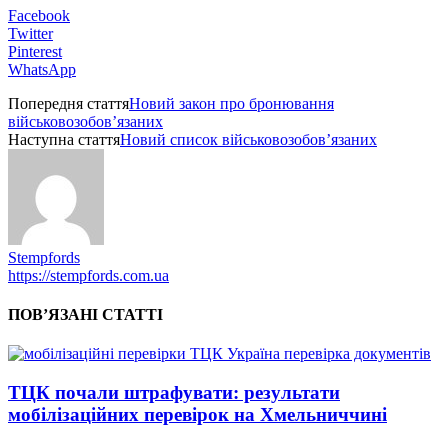
Facebook
Twitter
Pinterest
WhatsApp
Попередня стаття
Новий закон про бронювання
військовозобов’язаних
Наступна стаття
Новий список військовозобов’язаних
Stempfords
https://stempfords.com.ua
ПОВ’ЯЗАНІ СТАТТІ
ТЦК почали штрафувати: результати
мобілізаційних перевірок на Хмельниччині