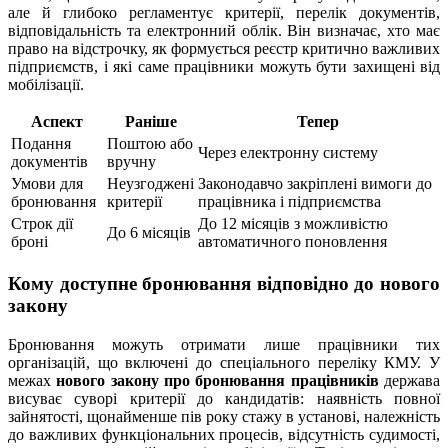
але й глибоко регламентує критерії, перелік документів,
відповідальність та електронний облік. Він визначає, хто має
право на відстрочку, як формується реєстр критично важливих
підприємств, і які саме працівники можуть бути захищені від
мобілізації.
Аспект
Раніше
Тепер
Подання
Поштою або
Через електронну систему
документів
вручну
Умови для
Неузгоджені
Законодавчо закріплені вимоги до
бронювання
критерії
працівника і підприємства
Строк дії
До 12 місяців з можливістю
До 6 місяців
броні
автоматичного поновлення
Кому доступне бронювання відповідно до нового
закону
Бронювання можуть отримати лише працівники тих
організацій, що включені до спеціального переліку КМУ. У
межах
нового закону про бронювання працівників
держава
висуває суворі критерії до кандидатів: наявність повної
зайнятості, щонайменше пів року стажу в установі, належність
до важливих функціональних процесів, відсутність судимості,