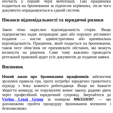
неучасть у першій черзі мобілізації. Такі працівники
подаються на бронювання за підписом керівника, після чого
документи опрацьовуються в єдиній системі.
Нюанси відповідальності та юридичні ризики
Закон чітко окреслює відповідальність сторін. Якщо
підприємство надає неправдиві дані або порушує регламент
подання — настає адміністративна або кримінальна
відповідальність. Працівник, який подається на бронювання,
також несе обов’язок не приховувати обставин, які можуть
вплинути на рішення. Саме тому важливо проводити
ретельний правовий аудит усіх документів до подання заявки.
Висновок
Новий закон про бронювання працівників
забезпечив
зрозумілі правила гри, проте потребує юридично грамотного
підходу з боку кожного роботодавця. Якщо ви бажаєте
зберегти команду, не порушуючи вимог закону, радимо діяти
через професійний юридичний супровід. Звертайтеся до
Veritas Legal Group
за номером
0963110397
— ми
допоможемо пройти процедуру бронювання впевнено і
безпомилково.