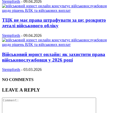
Stempfords
-
09.04.2026
ТЦК не має права штрафувати за це: розкрито
деталі військового обліку
Stempfords
-
09.04.2026
Військовий юрист онлайн: як захистити права
військовослужбовця у 2026 році
Stempfords
-
03.03.2026
NO COMMENTS
LEAVE A REPLY