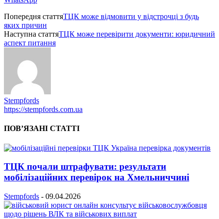
Попередня стаття
ТЦК може відмовити у відстрочці з будь
яких причин
Наступна стаття
ТЦК може перевірити документи: юридичний
аспект питання
Stempfords
https://stempfords.com.ua
ПОВ’ЯЗАНІ СТАТТІ
ТЦК почали штрафувати: результати
мобілізаційних перевірок на Хмельниччині
Stempfords
-
09.04.2026