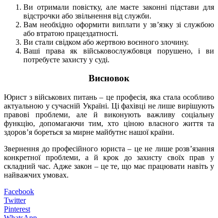
Ви отримали повістку, але маєте законні підстави для
відстрочки або звільнення від служби.
Вам необхідно оформити виплати у зв’язку зі службою
або втратою працездатності.
Ви стали свідком або жертвою воєнного злочину.
Ваші права як військовослужбовця порушено, і ви
потребуєте захисту у суді.
Висновок
Юрист з військових питань – це професія, яка стала особливо
актуальною у сучасній Україні. Ці фахівці не лише вирішують
правові проблеми, але й виконують важливу соціальну
функцію, допомагаючи тим, хто ціною власного життя та
здоров’я бореться за мирне майбутнє нашої країни.
Звернення до професійного юриста – це не лише розв’язання
конкретної проблеми, а й крок до захисту своїх прав у
складний час. Адже закон – це те, що має працювати навіть у
найважчих умовах.
Facebook
Twitter
Pinterest
WhatsApp