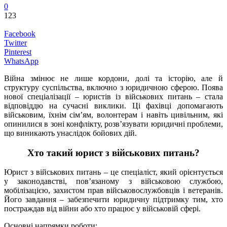
0
123
Facebook
Twitter
Pinterest
WhatsApp
Війна змінює не лише кордони, долі та історію, але й
структуру суспільства, включно з юридичною сферою. Поява
нової спеціалізації – юристів із військових питань – стала
відповіддю на сучасні виклики. Ці фахівці допомагають
військовим, їхнім сім’ям, волонтерам і навіть цивільним, які
опинилися в зоні конфлікту, розв’язувати юридичні проблеми,
що виникають унаслідок бойових дій.
Хто такий юрист з військових питань?
Юрист з військових питань – це спеціаліст, який орієнтується
у законодавстві, пов’язаному з військовою службою,
мобілізацією, захистом прав військовослужбовців і ветеранів.
Його завдання – забезпечити юридичну підтримку тим, хто
постраждав від війни або хто працює у військовій сфері.
Основні напрямки роботи: