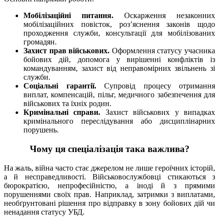
Мобілізаційні питання.
Оскарження незаконних
мобілізаційних повісток, роз’яснення законів щодо
проходження служби, консультації для мобілізованих
громадян.
Захист прав військових.
Оформлення статусу учасника
бойових дій, допомога у вирішенні конфліктів із
командуванням, захист від неправомірних звільнень зі
служби.
Соціальні гарантії.
Супровід процесу отримання
виплат, компенсацій, пільг, медичного забезпечення для
військових та їхніх родин.
Кримінальні справи.
Захист військових у випадках
кримінального переслідування або дисциплінарних
порушень.
Чому ця спеціалізація така важлива?
На жаль, війна часто стає джерелом не лише героїчних історій,
а й несправедливості. Військовослужбовці стикаються з
бюрократією, непрофесійністю, а іноді й з прямими
порушеннями своїх прав. Наприклад, затримки з виплатами,
необґрунтовані рішення про відправку в зону бойових дій чи
ненадання статусу УБД.