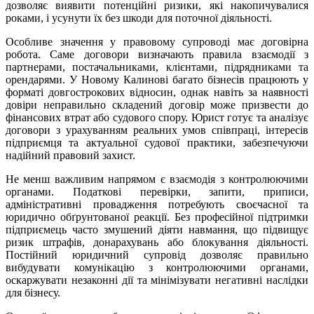
дозволяє виявити потенційні ризики, які накопичувалися
роками, і усунути їх без шкоди для поточної діяльності.
Особливе значення у правовому супроводі має договірна
робота. Саме договори визначають правила взаємодії з
партнерами, постачальниками, клієнтами, підрядниками та
орендарями. У Новому Калинові багато бізнесів працюють у
форматі довгострокових відносин, однак навіть за наявності
довіри неправильно складений договір може призвести до
фінансових втрат або судового спору. Юрист готує та аналізує
договори з урахуванням реальних умов співпраці, інтересів
підприємця та актуальної судової практики, забезпечуючи
надійний правовий захист.
Не менш важливим напрямом є взаємодія з контролюючими
органами. Податкові перевірки, запити, приписи,
адміністративні провадження потребують своєчасної та
юридично обґрунтованої реакції. Без професійної підтримки
підприємець часто змушений діяти навмання, що підвищує
ризик штрафів, донарахувань або блокування діяльності.
Постійний юридичний супровід дозволяє правильно
вибудувати комунікацію з контролюючими органами,
оскаржувати незаконні дії та мінімізувати негативні наслідки
для бізнесу.