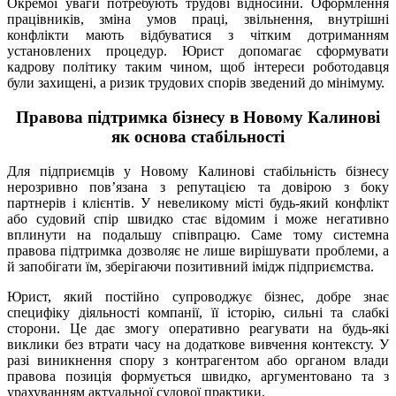
Окремої уваги потребують трудові відносини. Оформлення
працівників, зміна умов праці, звільнення, внутрішні
конфлікти мають відбуватися з чітким дотриманням
установлених процедур. Юрист допомагає сформувати
кадрову політику таким чином, щоб інтереси роботодавця
були захищені, а ризик трудових спорів зведений до мінімуму.
Правова підтримка бізнесу в Новому Калинові
як основа стабільності
Для підприємців у Новому Калинові стабільність бізнесу
нерозривно пов’язана з репутацією та довірою з боку
партнерів і клієнтів. У невеликому місті будь-який конфлікт
або судовий спір швидко стає відомим і може негативно
вплинути на подальшу співпрацю. Саме тому системна
правова підтримка дозволяє не лише вирішувати проблеми, а
й запобігати їм, зберігаючи позитивний імідж підприємства.
Юрист, який постійно супроводжує бізнес, добре знає
специфіку діяльності компанії, її історію, сильні та слабкі
сторони. Це дає змогу оперативно реагувати на будь-які
виклики без втрати часу на додаткове вивчення контексту. У
разі виникнення спору з контрагентом або органом влади
правова позиція формується швидко, аргументовано та з
урахуванням актуальної судової практики.