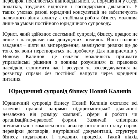
перевірок, посилюється відповідальність за порушення у сфері
податків, трудових відносин і господарської діяльності. У
таких умовах разові юридичні консультації не забезпечують
належного рівня захисту, а стабільна робота бізнесу можлива
лише за умови постійного юридичного супроводу.
Юрист, який здійснює системний супровід бізнесу, працює не
лише з наслідками вже допущених помилок. Його головне
завдання – діяти на випередження, аналізуючи ризики ще до
того, як вони перетворяться на проблему. Для підприємців у
Новому Калинові це означає можливість приймати
управлінські рішення з повним розумінням їх правових
наслідків, економити час і ресурси та зосереджуватися на
розвитку справи без постійної напруги через юридичні
питання.
Юридичний супровід бізнесу Новий Калинів
Юридичний супровід бізнесу Новий Калинів охоплює всі
ключові правові напрями підприємницької діяльності
незалежно від розміру компанії, сфери її роботи чи
організаційно-правової форми. Зазвичай співпраця
починається з комплексного аналізу поточного стану справ:
перевірки договорів, внутрішньої документації, структури
бізнесу, податкових і трудових процесів. Такий підхід