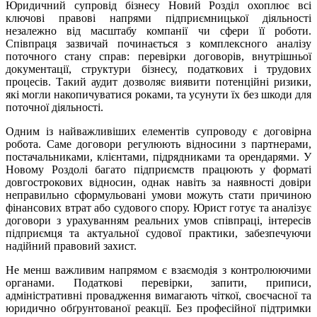
Юридичний супровід бізнесу Новий Розділ охоплює всі
ключові правові напрями підприємницької діяльності
незалежно від масштабу компанії чи сфери її роботи.
Співпраця зазвичай починається з комплексного аналізу
поточного стану справ: перевірки договорів, внутрішньої
документації, структури бізнесу, податкових і трудових
процесів. Такий аудит дозволяє виявити потенційні ризики,
які могли накопичуватися роками, та усунути їх без шкоди для
поточної діяльності.
Одним із найважливіших елементів супроводу є договірна
робота. Саме договори регулюють відносини з партнерами,
постачальниками, клієнтами, підрядниками та орендарями. У
Новому Роздолі багато підприємств працюють у форматі
довгострокових відносин, однак навіть за наявності довіри
неправильно сформульовані умови можуть стати причиною
фінансових втрат або судового спору. Юрист готує та аналізує
договори з урахуванням реальних умов співпраці, інтересів
підприємця та актуальної судової практики, забезпечуючи
надійний правовий захист.
Не менш важливим напрямом є взаємодія з контролюючими
органами. Податкові перевірки, запити, приписи,
адміністративні провадження вимагають чіткої, своєчасної та
юридично обґрунтованої реакції. Без професійної підтримки