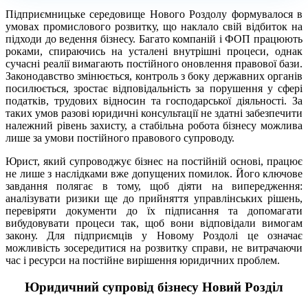
Підприємницьке середовище Нового Роздолу формувалося в
умовах промислового розвитку, що наклало свій відбиток на
підходи до ведення бізнесу. Багато компаній і ФОП працюють
роками, спираючись на усталені внутрішні процеси, однак
сучасні реалії вимагають постійного оновлення правової бази.
Законодавство змінюється, контроль з боку державних органів
посилюється, зростає відповідальність за порушення у сфері
податків, трудових відносин та господарської діяльності. За
таких умов разові юридичні консультації не здатні забезпечити
належний рівень захисту, а стабільна робота бізнесу можлива
лише за умови постійного правового супроводу.
Юрист, який супроводжує бізнес на постійній основі, працює
не лише з наслідками вже допущених помилок. Його ключове
завдання полягає в тому, щоб діяти на випередження:
аналізувати ризики ще до прийняття управлінських рішень,
перевіряти документи до їх підписання та допомагати
вибудовувати процеси так, щоб вони відповідали вимогам
закону. Для підприємців у Новому Роздолі це означає
можливість зосередитися на розвитку справи, не витрачаючи
час і ресурси на постійне вирішення юридичних проблем.
Юридичний супровід бізнесу Новий Розділ