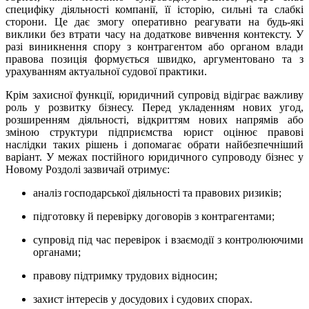
специфіку діяльності компанії, її історію, сильні та слабкі
сторони. Це дає змогу оперативно реагувати на будь-які
виклики без втрати часу на додаткове вивчення контексту. У
разі виникнення спору з контрагентом або органом влади
правова позиція формується швидко, аргументовано та з
урахуванням актуальної судової практики.
Крім захисної функції, юридичний супровід відіграє важливу
роль у розвитку бізнесу. Перед укладенням нових угод,
розширенням діяльності, відкриттям нових напрямів або
зміною структури підприємства юрист оцінює правові
наслідки таких рішень і допомагає обрати найбезпечніший
варіант. У межах постійного юридичного супроводу бізнес у
Новому Роздолі зазвичай отримує:
аналіз господарської діяльності та правових ризиків;
підготовку й перевірку договорів з контрагентами;
супровід під час перевірок і взаємодії з контролюючими
органами;
правову підтримку трудових відносин;
захист інтересів у досудових і судових спорах.