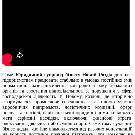
Саме
Юридичний супровід бізнесу Новий Розділ
дозволяє
підприємствам працювати стабільно в умовах постійних змін
нормативної бази, посилення контролю з боку державних
органів та зростання відповідальності за порушення у сфері
господарської діяльності. У Новому Роздолі, де історично
сформувалося промислове середовище з активною участю
виробничих підприємств, логістичних компаній, сфери
послуг та торгівлі, навіть незначні юридичні помилки можуть
мати серйозні наслідки, включаючи фінансові втрати,
блокування діяльності або судові спори. Саме тому сучасний
бізнес дедалі частіше відмовляється від разових консультацій
на користь постійної правової підтримки, яка дозволяє не