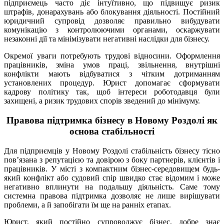
підприємець часто діє інтуїтивно, що підвищує ризик
штрафів, донарахувань або блокування діяльності. Постійний
юридичний супровід дозволяє правильно вибудувати
комунікацію з контролюючими органами, оскаржувати
незаконні дії та мінімізувати негативні наслідки для бізнесу.
Окремої уваги потребують трудові відносини. Оформлення
працівників, зміна умов праці, звільнення, внутрішні
конфлікти мають відбуватися з чітким дотриманням
установлених процедур. Юрист допомагає сформувати
кадрову політику так, щоб інтереси роботодавця були
захищені, а ризик трудових спорів зведений до мінімуму.
Правова підтримка бізнесу в Новому Роздолі як
основа стабільності
Для підприємців у Новому Роздолі стабільність бізнесу тісно
пов’язана з репутацією та довірою з боку партнерів, клієнтів і
працівників. У місті з компактним бізнес-середовищем будь-
який конфлікт або судовий спір швидко стає відомим і може
негативно вплинути на подальшу діяльність. Саме тому
системна правова підтримка дозволяє не лише вирішувати
проблеми, а й запобігати їм ще на ранніх етапах.
Юрист, який постійно супроводжує бізнес, добре знає