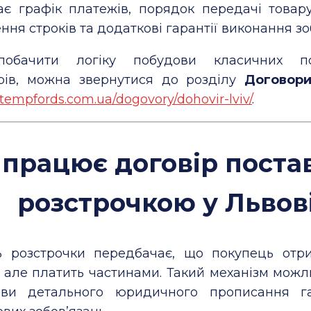
ає графік платежів, порядок передачі товару
ня строків та додаткові гарантії виконання зо
обачити логіку побудови класичних по
рів, можна звернутися до розділу
Договори
/stempfords.com.ua/dogovory/dohovir-lviv/
.
 працює договір поста
розстрочкою у Львов
 розстрочки передбачає, що покупець отр
, але платить частинами. Такий механізм мож
ви детального юридичного прописання га