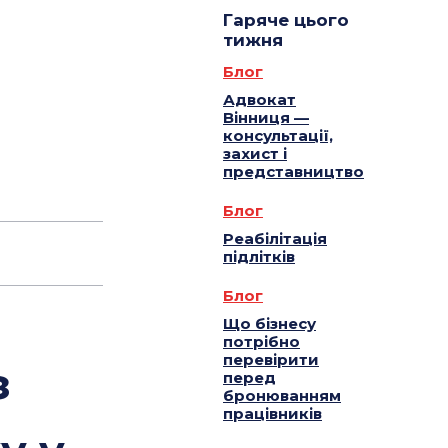
Гаряче цього
тижня
Блог
Адвокат
Вінниця —
консультації,
захист і
представництво
Блог
Реабілітація
підлітків
Блог
Що бізнесу
потрібно
перевірити
з
перед
бронюванням
працівників