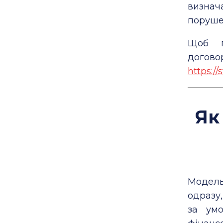
визнач
порушен
Щоб п
догово
https:/
Як
Модель
одразу
за умо