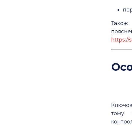
по
Також 
поясне
https:/
Осо
Ключов
тому 
контрол