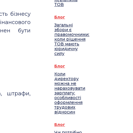
ТОВ
ть бізнесу
Блог
інансового
Загальні
збори є
инен бути
правомочними:
коли рішення
ТОВ мають
юридичну
силу
Блог
Коли
директору
можна не
нараховувати
а, штрафи,
зарплату:
особливості
оформлення
трудових
відносин
Блог
Чи потрібно