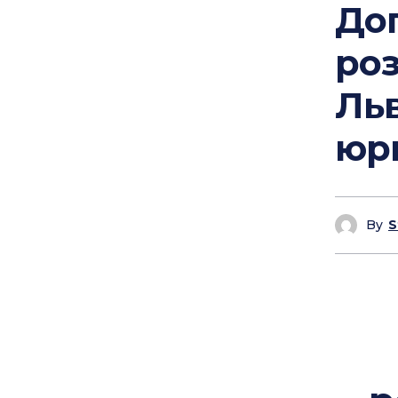
Дог
роз
Льв
юри
By
S