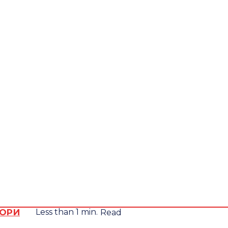
Четвер,
Всеукра
6
Серпня,
юрид
2026
видан
STEMP
33.1
Lviv
C
ОРИ
Less than 1
min.
Read