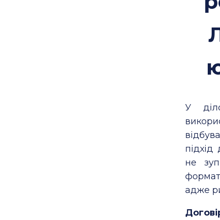
р
Л
ю
У діл
викори
відбув
підхід
не зуп
формат
адже р
Догові