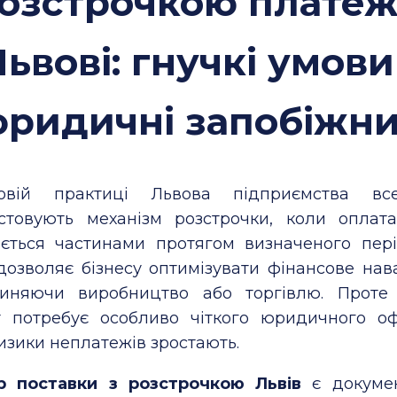
озстрочкою платеж
ьвові: гнучкі умови
ридичні запобіжн
овій практиці Львова підприємства вс
стовують механізм розстрочки, коли оплат
ається частинами протягом визначеного пері
 дозволяє бізнесу оптимізувати фінансове нав
иняючи виробництво або торгівлю. Проте
 потребує особливо чіткого юридичного о
изики неплатежів зростають.
р поставки з розстрочкою Львів
є докумен