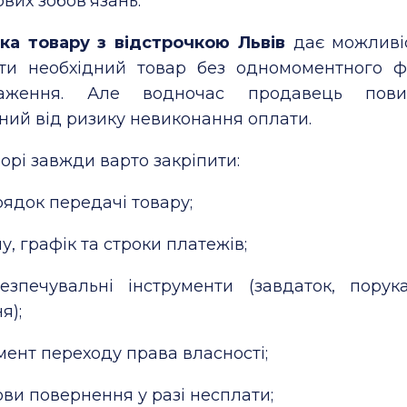
вих зобов’язань.
ка товару з відстрочкою Львів
дає можливіс
ти необхідний товар без одномоментного ф
таження. Але водночас продавець пов
ний від ризику невиконання оплати.
орі завжди варто закріпити:
ядок передачі товару;
у, графік та строки платежів;
безпечувальні інструменти (завдаток, порук
я);
ент переходу права власності;
ви повернення у разі несплати;