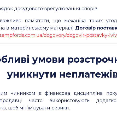
рядок досудового врегулювання спорів.
важливо пам’ятати, що механіка таких уго
на в материнському матеріалі
Договір поставк
/stempfords.com.ua/dogovory/dogovir-postavky-lviv
бливі умови розстрочк
уникнути неплатежі
им чинником є фінансова дисципліна поку
продавці часто використовують додатко
ю, щоб мінімізувати ризики.