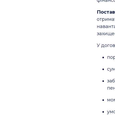
фінансо
Постав
отрима
наван
захище
У догов
пор
сум
за
пен
мом
умо