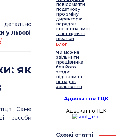
повідомляти
податкову
про зміну
директора:
д детально
порядок
внесення змін
и у Львові
:
та юридичні
нюанси
/
.
Блог
Чи можна
звільнити
працівника
и: як
без його
згоди:
підстави та
порядок
в
звільнення
Адвокат по ТЦК
пця. Саме
Адвокат по ТЦК
ві засоби
Схожі статті