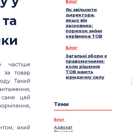
у у
Блог
Як звільнити
директора,
 та
якщо він
засновник:
порядок зміни
ики
керівника ТОВ
Блог
Загальні збори є
правомочними:
е частіше
коли рішення
ТОВ мають
а за товар
юридичну силу
оду. Такий
антаження,
 саме цей
Теми
формлення,
Блог
том, який
Адвокат