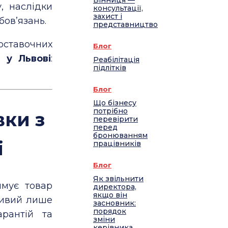
Вінниця —
, наслідки
консультації,
захист і
бов’язань.
представництво
ставочних
Блог
 у Львові
:
Реабілітація
підлітків
Блог
Що бізнесу
потрібно
вки з
перевірити
перед
бронюванням
і
працівників
Блог
Як звільнити
имує товар
директора,
якщо він
ливий лише
засновник:
порядок
рантій та
зміни
керівника