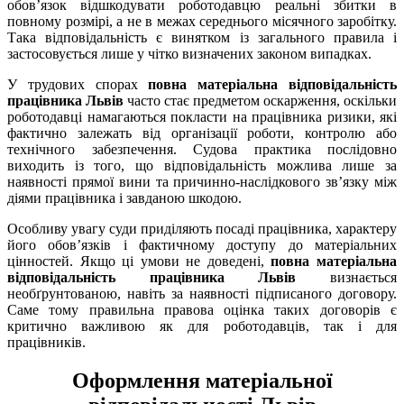
обов’язок відшкодувати роботодавцю реальні збитки в
повному розмірі, а не в межах середнього місячного заробітку.
Така відповідальність є винятком із загального правила і
застосовується лише у чітко визначених законом випадках.
У трудових спорах
повна матеріальна відповідальність
працівника Львів
часто стає предметом оскарження, оскільки
роботодавці намагаються покласти на працівника ризики, які
фактично залежать від організації роботи, контролю або
технічного забезпечення. Судова практика послідовно
виходить із того, що відповідальність можлива лише за
наявності прямої вини та причинно-наслідкового зв’язку між
діями працівника і завданою шкодою.
Особливу увагу суди приділяють посаді працівника, характеру
його обов’язків і фактичному доступу до матеріальних
цінностей. Якщо ці умови не доведені,
повна матеріальна
відповідальність працівника Львів
визнається
необґрунтованою, навіть за наявності підписаного договору.
Саме тому правильна правова оцінка таких договорів є
критично важливою як для роботодавців, так і для
працівників.
Оформлення матеріальної