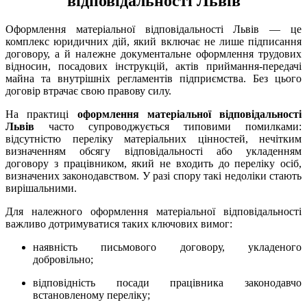
відповідальності Львів
Оформлення матеріальної відповідальності Львів — це
комплекс юридичних дій, який включає не лише підписання
договору, а й належне документальне оформлення трудових
відносин, посадових інструкцій, актів приймання-передачі
майна та внутрішніх регламентів підприємства. Без цього
договір втрачає свою правову силу.
На практиці
оформлення матеріальної відповідальності
Львів
часто супроводжується типовими помилками:
відсутністю переліку матеріальних цінностей, нечітким
визначенням обсягу відповідальності або укладенням
договору з працівником, який не входить до переліку осіб,
визначених законодавством. У разі спору такі недоліки стають
вирішальними.
Для належного оформлення матеріальної відповідальності
важливо дотримуватися таких ключових вимог:
наявність письмового договору, укладеного
добровільно;
відповідність посади працівника законодавчо
встановленому переліку;