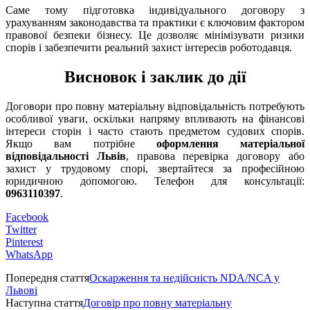
Саме тому підготовка індивідуального договору з
урахуванням законодавства та практики є ключовим фактором
правової безпеки бізнесу. Це дозволяє мінімізувати ризики
спорів і забезпечити реальний захист інтересів роботодавця.
Висновок і заклик до дії
Договори про повну матеріальну відповідальність потребують
особливої уваги, оскільки напряму впливають на фінансові
інтереси сторін і часто стають предметом судових спорів.
Якщо вам потрібне
оформлення матеріальної
відповідальності Львів
, правова перевірка договору або
захист у трудовому спорі, звертайтеся за професійною
юридичною допомогою. Телефон для консультації:
0963110397
.
Facebook
Twitter
Pinterest
WhatsApp
Попередня стаття
Оскарження та недійсність NDA/NCA у
Львові
Наступна стаття
Договір про повну матеріальну