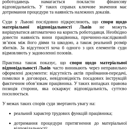
роботодавець намагається покласти фінансову
відповідальність. У таких справах ключове значення має
дотримання процедури та наявність належних доказів.
Суди у Львові послідовно підкреслюють, що
спори щодо
матеріальної відповідальності Львів
не можуть
вирішуватися автоматично на користь роботодавця. Необхідно
довести наявність вини працівника, причинно-наслідковий
зв’язок між його діями та шкодою, а також реальний розмір
збитків. За відсутності хоча б одного з цих елементів суди
відмовляють у задоволенні позовів.
Практика також показує, що
спори щодо матеріальної
відповідальності Львів
часто виникають через неправильно
оформлені документи: відсутність актів приймання-передачі,
помилки в договорах, невідповідність посадових інструкцій
фактичним обов’язкам працівника. У таких випадках правова
позиція сторони, яка оскаржує відповідальність, суттєво
посилюється.
У межах таких спорів суди звертають увагу на:
реальний характер трудових функцій працівника;
дотримання процедури притягнення до матеріальної
відповідальності;