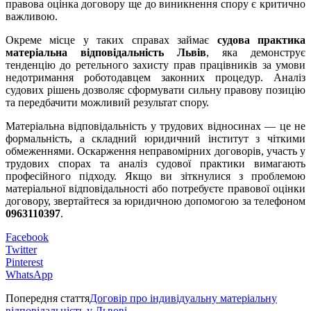
правова оцінка договору ще до виникнення спору є критично
важливою.
Окреме місце у таких справах займає
судова практика
матеріальна відповідальність Львів
, яка демонструє
тенденцію до ретельного захисту прав працівників за умови
недотримання роботодавцем законних процедур. Аналіз
судових рішень дозволяє сформувати сильну правову позицію
та передбачити можливий результат спору.
Матеріальна відповідальність у трудових відносинах — це не
формальність, а складний юридичний інститут з чіткими
обмеженнями. Оскарження неправомірних договорів, участь у
трудових спорах та аналіз судової практики вимагають
професійного підходу. Якщо ви зіткнулися з проблемою
матеріальної відповідальності або потребуєте правової оцінки
договору, звертайтеся за юридичною допомогою за телефоном
0963110397
.
Facebook
Twitter
Pinterest
WhatsApp
Попередня стаття
Договір про індивідуальну матеріальну
відповідальність у Львові