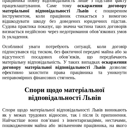
працівника повну відповідальність лише з підстави факту
працевлаштування. Саме тому
оскарження договору
матеріальної відповідальності Львів
є поширеним
інструментом, коли працівник стикається з вимогою
відшкодувати шкоду без доведених юридичних підстав.
Судова практика показує, що значна частина таких договорів
визнається недійсною через недотримання обов’язкових умов
їх укладення.
Особливої уваги потребують ситуації, коли договір
підписувався під тиском, без фактичної передачі майна або за
відсутності посадових обов’язків, що передбачають
матеріальну відповідальність. У таких випадках
оскарження
договору матеріальної відповідальності Львів
дозволяє
ефективно захистити права працівника та уникнути
неправомірних фінансових стягнень.
Спори щодо матеріальної
відповідальності Львів
Спори щодо матеріальної відповідальності Львів виникають
як у межах трудових відносин, так і після їх припинення.
Найчастіше вони пов’язані з інвентаризаціями, нестачами,
пошкодженням майна або звільненням працівника, на якого