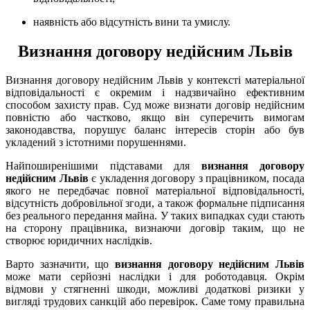
наявність або відсутність вини та умислу.
Визнання договору недійсним Львів
Визнання договору недійсним Львів у контексті матеріальної
відповідальності є окремим і надзвичайно ефективним
способом захисту прав. Суд може визнати договір недійсним
повністю або частково, якщо він суперечить вимогам
законодавства, порушує баланс інтересів сторін або був
укладений з істотними порушеннями.
Найпоширенішими підставами для
визнання договору
недійсним Львів
є укладення договору з працівником, посада
якого не передбачає повної матеріальної відповідальності,
відсутність добровільної згоди, а також формальне підписання
без реального передання майна. У таких випадках суди стають
на сторону працівника, визнаючи договір таким, що не
створює юридичних наслідків.
Варто зазначити, що
визнання договору недійсним Львів
може мати серйозні наслідки і для роботодавця. Окрім
відмови у стягненні шкоди, можливі додаткові ризики у
вигляді трудових санкцій або перевірок. Саме тому правильна