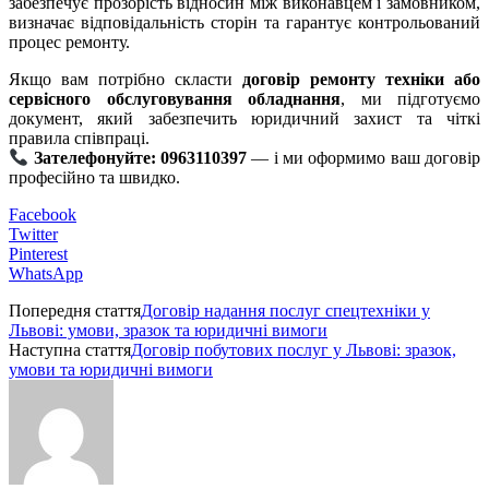
забезпечує прозорість відносин між виконавцем і замовником,
визначає відповідальність сторін та гарантує контрольований
процес ремонту.
Якщо вам потрібно скласти
договір ремонту техніки або
сервісного обслуговування обладнання
, ми підготуємо
документ, який забезпечить юридичний захист та чіткі
правила співпраці.
Зателефонуйте: 0963110397
— і ми оформимо ваш договір
професійно та швидко.
Facebook
Twitter
Pinterest
WhatsApp
Попередня стаття
Договір надання послуг спецтехніки у
Львові: умови, зразок та юридичні вимоги
Наступна стаття
Договір побутових послуг у Львові: зразок,
умови та юридичні вимоги