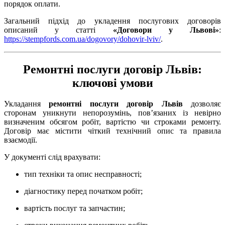
порядок оплати.
Загальний підхід до укладення послугових договорів
описаний у статті
«Договори у Львові»
:
https://stempfords.com.ua/dogovory/dohovir-lviv/
.
Ремонтні послуги договір Львів:
ключові умови
Укладання
ремонтні послуги договір Львів
дозволяє
сторонам уникнути непорозумінь, пов’язаних із невірно
визначеним обсягом робіт, вартістю чи строками ремонту.
Договір має містити чіткий технічний опис та правила
взаємодії.
У документі слід врахувати:
тип техніки та опис несправності;
діагностику перед початком робіт;
вартість послуг та запчастин;