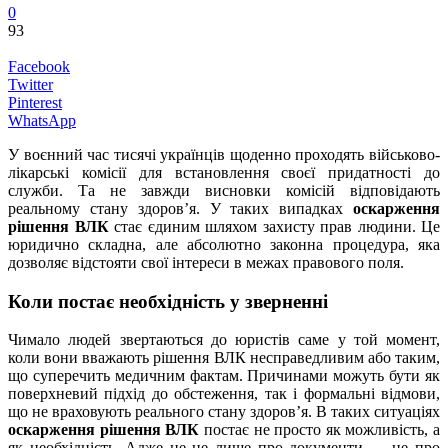
0
93
Facebook
Twitter
Pinterest
WhatsApp
У воєнний час тисячі українців щоденно проходять військово-
лікарські комісії для встановлення своєї придатності до
служби. Та не завжди висновки комісій відповідають
реальному стану здоров’я. У таких випадках
оскарження
рішення ВЛК
стає єдиним шляхом захисту прав людини. Це
юридично складна, але абсолютно законна процедура, яка
дозволяє відстояти свої інтереси в межах правового поля.
Коли постає необхідність у зверненні
Чимало людей звертаються до юристів саме у той момент,
коли вони вважають рішення ВЛК несправедливим або таким,
що суперечить медичним фактам. Причинами можуть бути як
поверхневий підхід до обстеження, так і формальні відмови,
що не враховують реального стану здоров’я. В таких ситуаціях
оскарження рішення ВЛК
постає не просто як можливість, а
як необхідність. Адже це не лише про документи — це про