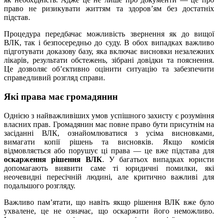
право не ризикувати життям та здоров’ям без достатніх
підстав.
Процедура передбачає можливість звернення як до вищої
ВЛК, так і безпосередньо до суду. В обох випадках важливо
підготувати доказову базу, яка включає висновки незалежних
лікарів, результати обстежень, зібрані довідки та пояснення.
Це дозволяє об’єктивно оцінити ситуацію та забезпечити
справедливий розгляд справи.
Які права має громадянин
Однією з найважливіших умов успішного захисту є розуміння
власних прав. Громадянин має повне право бути присутнім на
засіданні ВЛК, ознайомлюватися з усіма висновками,
вимагати копії рішень та висновків. Якщо комісія
відмовляється або порушує ці права — це вже підстава для
оскарження рішення ВЛК
. У багатьох випадках юристи
допомагають виявити саме ті юридичні помилки, які
неочевидні пересічній людині, але критично важливі для
подальшого розгляду.
Важливо пам’ятати, що навіть якщо рішення ВЛК вже було
ухвалене, це не означає, що оскаржити його неможливо.