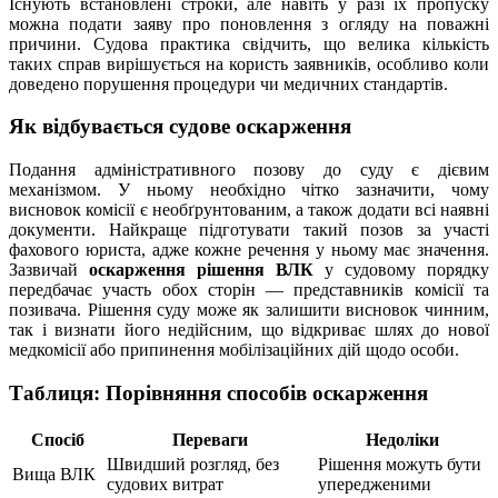
Існують встановлені строки, але навіть у разі їх пропуску
можна подати заяву про поновлення з огляду на поважні
причини. Судова практика свідчить, що велика кількість
таких справ вирішується на користь заявників, особливо коли
доведено порушення процедури чи медичних стандартів.
Як відбувається судове оскарження
Подання адміністративного позову до суду є дієвим
механізмом. У ньому необхідно чітко зазначити, чому
висновок комісії є необґрунтованим, а також додати всі наявні
документи. Найкраще підготувати такий позов за участі
фахового юриста, адже кожне речення у ньому має значення.
Зазвичай
оскарження рішення ВЛК
у судовому порядку
передбачає участь обох сторін — представників комісії та
позивача. Рішення суду може як залишити висновок чинним,
так і визнати його недійсним, що відкриває шлях до нової
медкомісії або припинення мобілізаційних дій щодо особи.
Таблиця: Порівняння способів оскарження
Спосіб
Переваги
Недоліки
Швидший розгляд, без
Рішення можуть бути
Вища ВЛК
судових витрат
упередженими