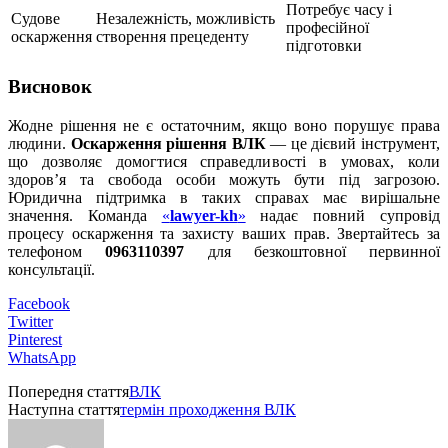
Потребує часу і
Судове
Незалежність, можливість
професійної
оскарження
створення прецеденту
підготовки
Висновок
Жодне рішення не є остаточним, якщо воно порушує права
людини.
Оскарження рішення ВЛК
— це дієвий інструмент,
що дозволяє домогтися справедливості в умовах, коли
здоров’я та свобода особи можуть бути під загрозою.
Юридична підтримка в таких справах має вирішальне
значення. Команда
«
lawyer-kh
»
надає повний супровід
процесу оскарження та захисту ваших прав. Звертайтесь за
телефоном
0963110397
для безкоштовної первинної
консультації.
Facebook
Twitter
Pinterest
WhatsApp
Попередня стаття
ВЛК
Наступна стаття
термін проходження ВЛК