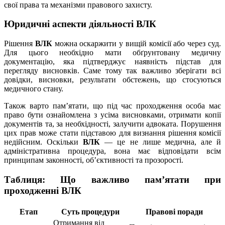
свої права та механізми правового захисту.
Юридичні аспекти діяльності ВЛК
Рішення
ВЛК
можна оскаржити у вищій комісії або через суд.
Для цього необхідно мати обґрунтовану медичну
документацію, яка підтверджує наявність підстав для
перегляду висновків. Саме тому так важливо зберігати всі
довідки, висновки, результати обстежень, що стосуються
медичного стану.
Також варто пам’ятати, що під час проходження особа має
право бути ознайомлена з усіма висновками, отримати копії
документів та, за необхідності, залучити адвоката. Порушення
цих прав може стати підставою для визнання рішення комісії
недійсним. Оскільки
ВЛК
— це не лише медична, але й
адміністративна процедура, вона має відповідати всім
принципам законності, об’єктивності та прозорості.
Таблиця: Що важливо пам’ятати при
проходженні ВЛК
Етап
Суть процедури
Правові поради
Отримання від