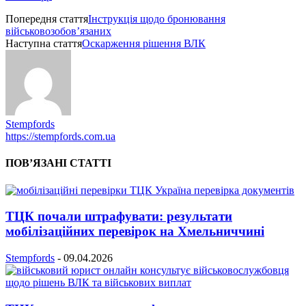
Попередня стаття
Інструкція щодо бронювання
військовозобов’язаних
Наступна стаття
Оскарження рішення ВЛК
Stempfords
https://stempfords.com.ua
ПОВ’ЯЗАНІ СТАТТІ
ТЦК почали штрафувати: результати
мобілізаційних перевірок на Хмельниччині
Stempfords
-
09.04.2026