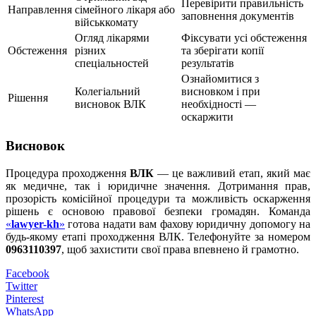
Перевірити правильність
Направлення
сімейного лікаря або
заповнення документів
військкомату
Огляд лікарями
Фіксувати усі обстеження
Обстеження
різних
та зберігати копії
спеціальностей
результатів
Ознайомитися з
Колегіальний
висновком і при
Рішення
висновок ВЛК
необхідності —
оскаржити
Висновок
Процедура проходження
ВЛК
— це важливий етап, який має
як медичне, так і юридичне значення. Дотримання прав,
прозорість комісійної процедури та можливість оскарження
рішень є основою правової безпеки громадян. Команда
«
lawyer-kh
»
готова надати вам фахову юридичну допомогу на
будь-якому етапі проходження ВЛК. Телефонуйте за номером
0963110397
, щоб захистити свої права впевнено й грамотно.
Facebook
Twitter
Pinterest
WhatsApp