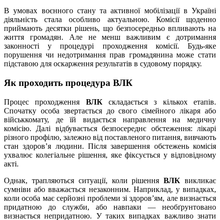
В умовах воєнного стану та активної мобілізації в Україні
діяльність стала особливо актуальною. Комісії щоденно
приймають десятки рішень, що безпосередньо впливають на
життя громадян. Але не менш важливим є дотримання
законності у процедурі проходження комісії. Будь-яке
порушення чи недотримання прав громадянина може стати
підставою для оскарження результатів в судовому порядку.
Як проходить процедура ВЛК
Процес проходження
ВЛК
складається з кількох етапів.
Спочатку особа звертається до свого сімейного лікаря або
військкомату, де їй видається направлення на медичну
комісію. Далі відбувається безпосереднє обстеження: лікарі
різного профілю, залежно від поставленого питання, вивчають
стан здоров’я людини. Після завершення обстежень комісія
ухвалює колегіальне рішення, яке фіксується у відповідному
акті.
Однак, трапляються ситуації, коли рішення
ВЛК
викликає
сумніви або вважається незаконним. Наприклад, у випадках,
коли особа має серйозні проблеми зі здоров’ям, але визнається
придатною до служби, або навпаки — необґрунтовано
визнається непридатною. У таких випадках важливо знати