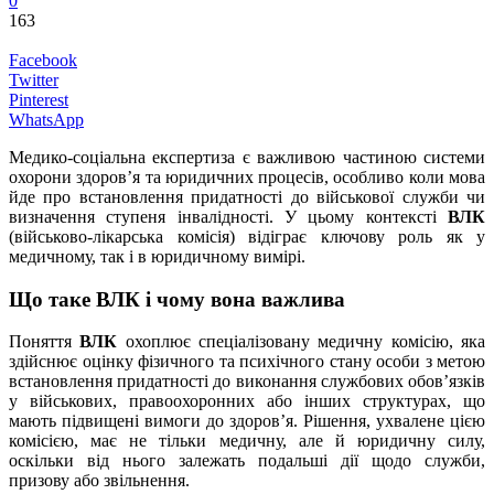
0
163
Facebook
Twitter
Pinterest
WhatsApp
Медико-соціальна експертиза є важливою частиною системи
охорони здоров’я та юридичних процесів, особливо коли мова
йде про встановлення придатності до військової служби чи
визначення ступеня інвалідності. У цьому контексті
ВЛК
(військово-лікарська комісія) відіграє ключову роль як у
медичному, так і в юридичному вимірі.
Що таке ВЛК і чому вона важлива
Поняття
ВЛК
охоплює спеціалізовану медичну комісію, яка
здійснює оцінку фізичного та психічного стану особи з метою
встановлення придатності до виконання службових обов’язків
у військових, правоохоронних або інших структурах, що
мають підвищені вимоги до здоров’я. Рішення, ухвалене цією
комісією, має не тільки медичну, але й юридичну силу,
оскільки від нього залежать подальші дії щодо служби,
призову або звільнення.