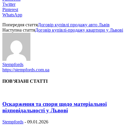
Twitter
Pinterest
WhatsApp
Попередня стаття
Договір купівлі продажу авто Львів
Наступна стаття
Договір купівлі-продажу квартири у Львові
Stempfords
https://stempfords.com.ua
ПОВ’ЯЗАНІ СТАТТІ
Оскарження та спори щодо матеріальної
відповідальності у Львові
Stempfords
-
09.01.2026