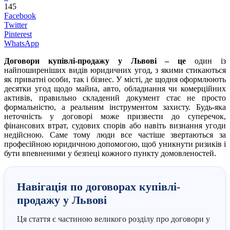
145
Facebook
Twitter
Pinterest
WhatsApp
Договори купівлі-продажу у Львові – це
один із
найпоширеніших видів юридичних угод, з якими стикаються
як приватні особи, так і бізнес. У місті, де щодня оформлюють
десятки угод щодо майна, авто, обладнання чи комерційних
активів, правильно складений документ стає не просто
формальністю, а реальним інструментом захисту. Будь-яка
неточність у договорі може призвести до суперечок,
фінансових втрат, судових спорів або навіть визнання угоди
недійсною. Саме тому люди все частіше звертаються за
професійною юридичною допомогою, щоб уникнути ризиків і
бути впевненими у безпеці кожного пункту домовленостей.
Навігація по договорах купівлі-
продажу у Львові
Ця стаття є частиною великого розділу про договори у