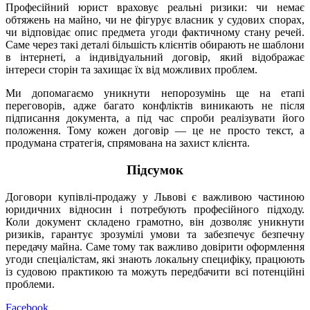
Професійний юрист враховує реальні ризики: чи немає
обтяжень на майно, чи не фігурує власник у судових спорах,
чи відповідає опис предмета угоди фактичному стану речей.
Саме через такі деталі більшість клієнтів обирають не шаблони
в інтернеті, а індивідуальний договір, який відображає
інтереси сторін та захищає їх від можливих проблем.
Ми допомагаємо уникнути непорозумінь ще на етапі
переговорів, адже багато конфліктів виникають не після
підписання документа, а під час спроби реалізувати його
положення. Тому кожен договір — це не просто текст, а
продумана стратегія, спрямована на захист клієнта.
Підсумок
Договори купівлі-продажу у Львові є важливою частиною
юридичних відносин і потребують професійного підходу.
Коли документ складено грамотно, він дозволяє уникнути
ризиків, гарантує зрозумілі умови та забезпечує безпечну
передачу майна. Саме тому так важливо довірити оформлення
угоди спеціалістам, які знають локальну специфіку, працюють
із судовою практикою та можуть передбачити всі потенційні
проблеми.
Facebook