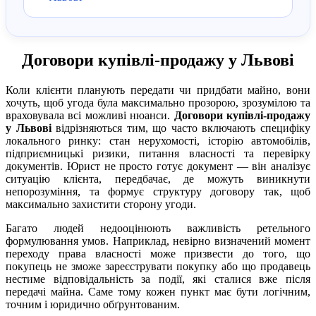
Договори купівлі-продажу у Львові
Коли клієнти планують передати чи придбати майно, вони
хочуть, щоб угода була максимально прозорою, зрозумілою та
враховувала всі можливі нюанси.
Договори купівлі-продажу
у Львові
відрізняються тим, що часто включають специфіку
локального ринку: стан нерухомості, історію автомобілів,
підприємницькі ризики, питання власності та перевірку
документів. Юрист не просто готує документ — він аналізує
ситуацію клієнта, передбачає, де можуть виникнути
непорозуміння, та формує структуру договору так, щоб
максимально захистити сторону угоди.
Багато людей недооцінюють важливість ретельного
формулювання умов. Наприклад, невірно визначений момент
переходу права власності може призвести до того, що
покупець не зможе зареєструвати покупку або що продавець
нестиме відповідальність за події, які сталися вже після
передачі майна. Саме тому кожен пункт має бути логічним,
точним і юридично обґрунтованим.