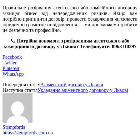
Правильне розірвання агентського або комісійного договору
захищає бізнес від непередбачених ризиків. Якщо вам
потрібно припинити договір, провести оскарження чи скласти
юридично грамотне повідомлення — ми допоможемо зробити
це безпечно та професійно.
📞
Потрібна допомога з розірванням агентського або
комерційного договору у Львові? Телефонуйте: 0963110397
Facebook
Twitter
Pinterest
WhatsApp
Попередня стаття
Аліментний договір у Львові
Наступна стаття
Укладання аліментного договору у Львові
Stempfords
https://stempfords.com.ua