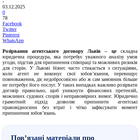
-
03.12.2025
0
78
Facebook
Twitter
Pinterest
WhatsApp
Розірвання агентського договору Львів – це
складна
юридична процедура, яка потребує уважного аналізу умов
угоди, підстав для припинення співпраці та можливих ризиків
для сторін. У Львові бізнес часто стикається з ситуаціями,
коли агент не виконує свої зобов’язання, перевищує
повноваження, діє недобросовісно або ж сам замовник більше
не потребує його послуг. У таких випадках важливо розірвати
договір правильно, щоб уникнути фінансових претензій,
можливих судових спорів і неправомірних вимог. Юридично
грамотний підхід дозволяє припинити агентські
правовідносини без втрат і чітко зафіксувати момент
припинення зобов’язань.
Пов’язані матеріали про