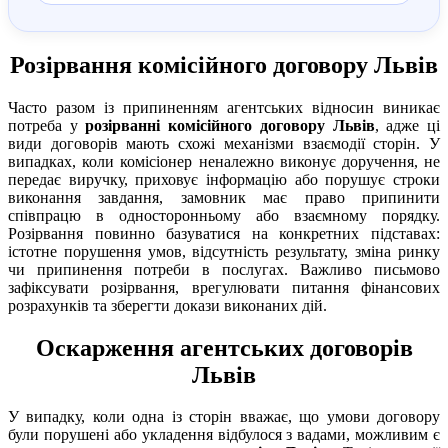
Розірвання комісійного договору Львів
Часто разом із припиненням агентських відносин виникає
потреба у
розірванні комісійного договору Львів
, адже ці
види договорів мають схожі механізми взаємодії сторін. У
випадках, коли комісіонер неналежно виконує доручення, не
передає виручку, приховує інформацію або порушує строки
виконання завдання, замовник має право припинити
співпрацю в односторонньому або взаємному порядку.
Розірвання повинно базуватися на конкретних підставах:
істотне порушення умов, відсутність результату, зміна ринку
чи припинення потреби в послугах. Важливо письмово
зафіксувати розірвання, врегулювати питання фінансових
розрахунків та зберегти докази виконаних дій.
Оскарження агентських договорів
Львів
У випадку, коли одна із сторін вважає, що умови договору
були порушені або укладення відбулося з вадами, можливим є