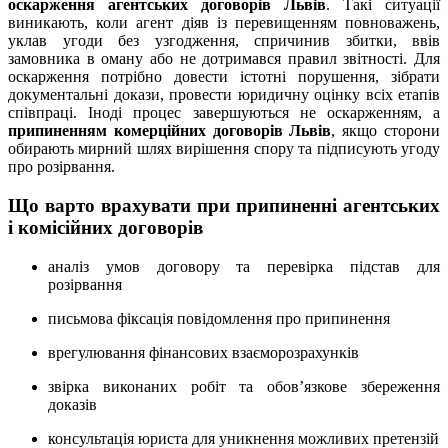
оскарження агентських договорів Львів
. Такі ситуації
виникають, коли агент діяв із перевищенням повноважень,
уклав угоди без узгодження, спричинив збитки, ввів
замовника в оману або не дотримався правил звітності. Для
оскарження потрібно довести істотні порушення, зібрати
документальні докази, провести юридичну оцінку всіх етапів
співпраці. Іноді процес завершуються не оскарженням, а
припиненням комерційних договорів Львів
, якщо сторони
обирають мирний шлях вирішення спору та підписують угоду
про розірвання.
Що варто врахувати при припиненні агентських
і комісійних договорів
аналіз умов договору та перевірка підстав для
розірвання
письмова фіксація повідомлення про припинення
врегулювання фінансових взаєморозрахунків
звірка виконаних робіт та обов’язкове збереження
доказів
консультація юриста для уникнення можливих претензій