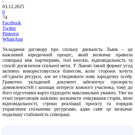
-
03.12.2025
0
74
Facebook
Twitter
Pinterest
WhatsApp
Укладання договору про спільну діяльність Львів – це
важливий юридичний процес, який визначає правила
співпраці між партнерами, їхні внески, відповідальність та
спосіб досягнення спільної мети. У Львові такий формат угод
активно використовується бізнесом, коли сторони хочуть
об’єднати ресурси, але не створювати нову юридичну особу.
Грамотно укладений документ забезпечує прозорість
домовленостей і захищає інтереси кожного учасника, тому до
його підготовки варто підходити максимально уважно. Уже на
етапі переговорів важливо визначити очікування сторін, межі
відповідальності, строки реалізації проєкту та порядок
управління спільними ресурсами, адже саме це визначає
подальшу стабільність співпраці.