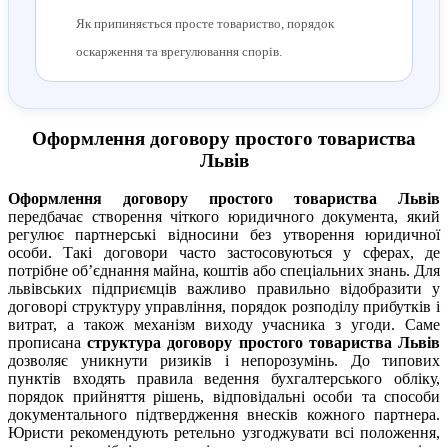
Як припиняється просте товариство, порядок
оскарження та врегулювання спорів.
Оформлення договору простого товариства
Львів
Оформлення договору простого товариства Львів
передбачає створення чіткого юридичного документа, який
регулює партнерські відносини без утворення юридичної
особи. Такі договори часто застосовуються у сферах, де
потрібне об’єднання майна, коштів або спеціальних знань. Для
львівських підприємців важливо правильно відобразити у
договорі структуру управління, порядок розподілу прибутків і
витрат, а також механізм виходу учасника з угоди. Саме
прописана
структура договору простого товариства Львів
дозволяє уникнути ризиків і непорозумінь. До типових
пунктів входять правила ведення бухгалтерського обліку,
порядок прийняття рішень, відповідальні особи та способи
документального підтвердження внесків кожного партнера.
Юристи рекомендують ретельно узгоджувати всі положення,