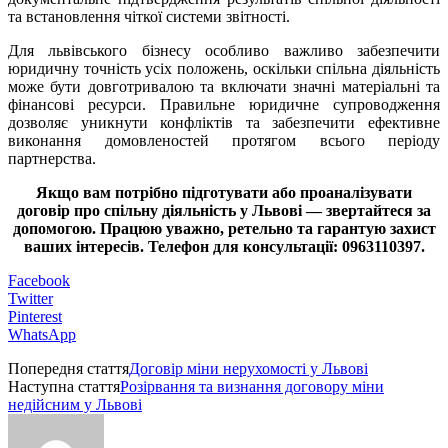
та встановлення чіткої системи звітності.
Для львівського бізнесу особливо важливо забезпечити
юридичну точність усіх положень, оскільки спільна діяльність
може бути довготривалою та включати значні матеріальні та
фінансові ресурси. Правильне юридичне супроводження
дозволяє уникнути конфліктів та забезпечити ефективне
виконання домовленостей протягом всього періоду
партнерства.
Якщо вам потрібно підготувати або проаналізувати
договір про спільну діяльність у Львові — звертайтеся за
допомогою. Працюю уважно, ретельно та гарантую захист
ваших інтересів. Телефон для консультації: 0963110397.
Facebook
Twitter
Pinterest
WhatsApp
Попередня стаття
Договір міни нерухомості у Львові
Наступна стаття
Розірвання та визнання договору міни
недійсним у Львові