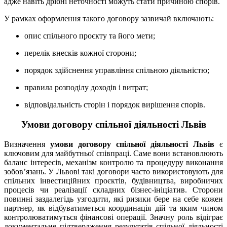
адже навіть дрібні неточності можуть стати причиною спорів.
У рамках оформлення такого договору зазвичай включають:
опис спільного проєкту та його мети;
перелік внесків кожної сторони;
порядок здійснення управління спільною діяльністю;
правила розподілу доходів і витрат;
відповідальність сторін і порядок вирішення спорів.
Умови договору спільної діяльності Львів
Визначення
умови договору спільної діяльності Львів
є
ключовим для майбутньої співпраці. Саме вони встановлюють
баланс інтересів, механізм контролю та процедуру виконання
зобов’язань. У Львові такі договори часто використовують для
спільних інвестиційних проєктів, будівництва, виробничих
процесів чи реалізації складних бізнес-ініціатив. Сторони
повинні заздалегідь узгодити, які ризики бере на себе кожен
партнер, як відбуватиметься координація дій та яким чином
контролюватимуться фінансові операції. Значну роль відіграє
документальне підтвердження результатів спільної діяльності